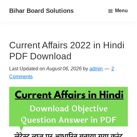
Skip
Skip
Bihar Board Solutions
Menu
to
to
Bihar
main
primary
Board
content
sidebar
TextBook
Current Affairs 2022 in Hindi
Solutions
for
PDF Download
Class
Last Updated on
August 06, 2026
by
admin
2
12th,
Comments
11th,
10th,
9th,
8th,
7th,
and
6th