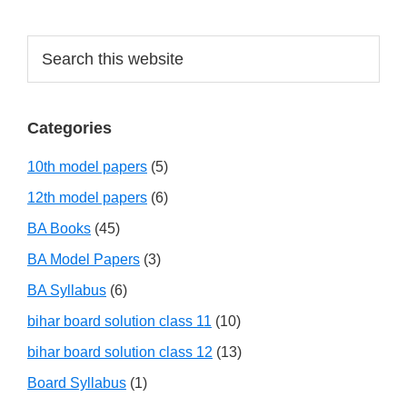
Search
this
website
Categories
10th model papers
(5)
12th model papers
(6)
BA Books
(45)
BA Model Papers
(3)
BA Syllabus
(6)
bihar board solution class 11
(10)
bihar board solution class 12
(13)
Board Syllabus
(1)