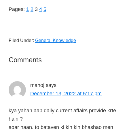
Pages:
Page
1
Page
2
Page
3
Page
4
Page
5
Filed Under:
General Knowledge
Comments
Reader
Interactions
manoj
says
December 13, 2022 at 5:17 pm
kya yahan aap daily current affairs provide krte
hain ?
agar haan, to batayen ki kin kin bhashao men