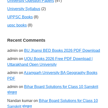
University Question Papers
(97)
University Syllabus
(2)
UPPSC Books
(8)
upsc books
(8)
Recent Comments
admin
on
BU Jhansi BED Books 2026 PDF Download
admin
on
UOU Books 2026 Free PDF Download |
Uttarakhand Open University
admin
on
Azamgarh University BA Geography Books
PDF
admin
on
Bihar Board Solutions for Class 10 Sanskrit
संस्कृत
Nandan kumar
on
Bihar Board Solutions for Class 10
Sanskrit संस्कृत