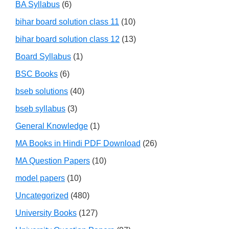
BA Syllabus
(6)
bihar board solution class 11
(10)
bihar board solution class 12
(13)
Board Syllabus
(1)
BSC Books
(6)
bseb solutions
(40)
bseb syllabus
(3)
General Knowledge
(1)
MA Books in Hindi PDF Download
(26)
MA Question Papers
(10)
model papers
(10)
Uncategorized
(480)
University Books
(127)