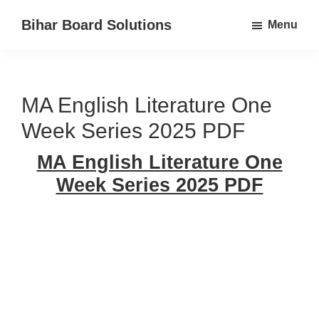
Skip
Skip
Bihar Board Solutions
Menu
to
to
Bihar
main
primary
Board
content
sidebar
TextBook
MA English Literature One
Solutions
for
Week Series 2025 PDF
Class
MA English Literature One
12th,
Week Series 2025 PDF
11th,
10th,
9th,
8th,
7th,
and
6th